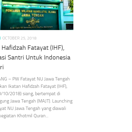
N
OCTOBER 25, 2018
 Hafidzah Fatayat (IHF),
si Santri Untuk Indonesia
ri
G – PW Fatayat NU Jawa Tengah
an Ikatan Hafidzah Fatayat (IHF),
/10/2018) siang, bertempat di
gung Jawa Tengah (MAJT). Launching
yat NU Jawa Tengah yang diawali
egiatan Khotmil Quran...