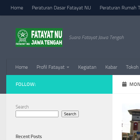
Home
Peraturan Dasar Fatayat NU
Peraturan Rumah 
Skip to content
Suara Fatayat Jawa Tengah
Home
Profil Fatayat
Kegiatan
Kabar
Tokoh
FOLLOW:
MON
Search
Search
Recent Posts