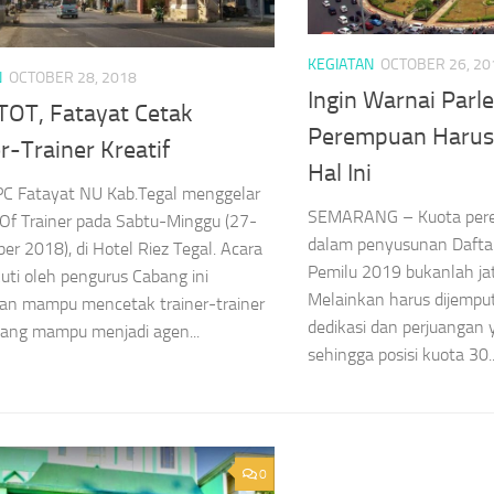
KEGIATAN
OCTOBER 26, 20
N
OCTOBER 28, 2018
Ingin Warnai Parl
 TOT, Fatayat Cetak
Perempuan Harus 
r-Trainer Kreatif
Hal Ini
PC Fatayat NU Kab.Tegal menggelar
SEMARANG – Kuota pere
 Of Trainer pada Sabtu-Minggu (27-
dalam penyusunan Daftar
er 2018), di Hotel Riez Tegal. Acara
Pemilu 2019 bukanlah jat
kuti oleh pengurus Cabang ini
Melainkan harus dijemput
kan mampu mencetak trainer-trainer
dedikasi dan perjuangan 
ang mampu menjadi agen...
sehingga posisi kuota 30..
0