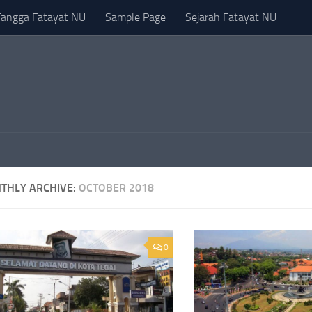
Tangga Fatayat NU
Sample Page
Sejarah Fatayat NU
THLY ARCHIVE:
OCTOBER 2018
0