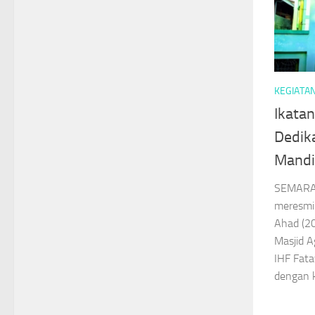
KEGIATA
Ikatan
Dedika
Mandi
SEMARAN
meresmik
Ahad (20
Masjid A
IHF Fata
dengan k