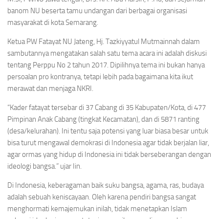
banom NU beserta tamu undangan dari berbagai organisasi
masyarakat di kota Semarang.
Ketua PW Fatayat NU Jateng, Hj. Tazkiyyatul Mutmainnah dalam
sambutannya mengatakan salah satu tema acara ini adalah diskusi
tentang Perppu No 2 tahun 2017. Dipilihnya tema ini bukan hanya
persoalan pro kontranya, tetapi lebih pada bagaimana kita ikut
merawat dan menjaga NKRI.
“Kader fatayat tersebar di 37 Cabang di 35 Kabupaten/Kota, di 477
Pimpinan Anak Cabang (tingkat Kecamatan), dan di 5871 ranting
(desa/kelurahan). Ini tentu saja potensi yang luar biasa besar untuk
bisa turut mengawal demokrasi di Indonesia agar tidak berjalan liar,
agar ormas yang hidup di Indonesia ini tidak berseberangan dengan
ideologi bangsa.” ujar Iin.
Di Indonesia, keberagaman baik suku bangsa, agama, ras, budaya
adalah sebuah keniscayaan. Oleh karena pendiri bangsa sangat
menghormati kemajemukan inilah, tidak menetapkan Islam