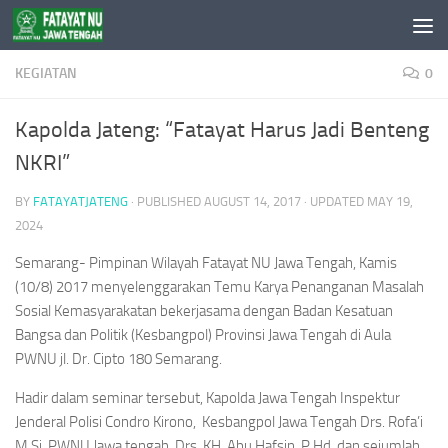
Skip to content
KEGIATAN
0
Kapolda Jateng: “Fatayat Harus Jadi Benteng
NKRI”
BY
FATAYATJATENG
· PUBLISHED
AUGUST 14, 2017
· UPDATED
MAY 19,
2024
Semarang- Pimpinan Wilayah Fatayat NU Jawa Tengah, Kamis
(10/8) 2017 menyelenggarakan Temu Karya Penanganan Masalah
Sosial Kemasyarakatan bekerjasama dengan Badan Kesatuan
Bangsa dan Politik (Kesbangpol) Provinsi Jawa Tengah di Aula
PWNU jl. Dr. Cipto 180 Semarang.
Hadir dalam seminar tersebut, Kapolda Jawa Tengah Inspektur
Jenderal Polisi Condro Kirono, Kesbangpol Jawa Tengah Drs. Rofa’i
M.Si, PWNU Jawa tengah, Drs. KH. Abu Hafsin, P.Hd, dan sejumlah